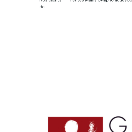
Nos clients Petites Mains SymphoniquesCons
de...