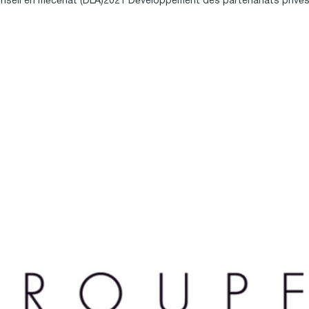
eil en mécénat (DLA)2021 Développement des partenariats privés