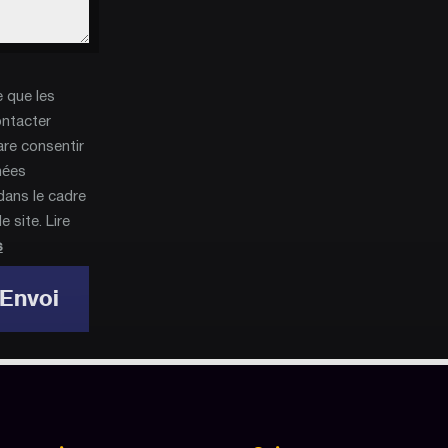
e que les
ontacter
are consentir
nées
dans le cadre
 site. Lire
s
Envoi