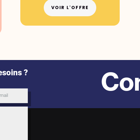
VOIR L'OFFRE
Con
esoins ?