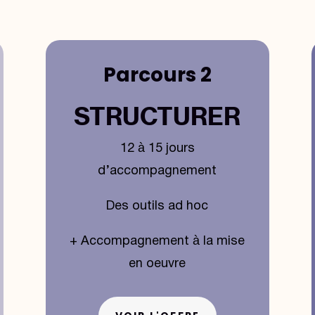
Parcours 2
STRUCTURER
12 à 15 jours
d’accompagnement
Des outils ad hoc
+ Accompagnement à la mise
en oeuvre