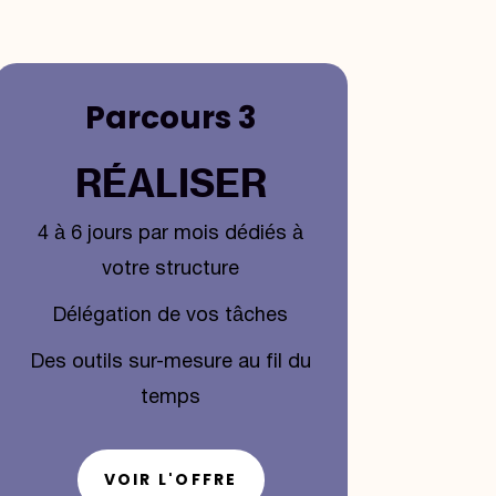
Parcours 3
RÉALISER
4 à 6 jours par mois dédiés à
votre structure
Délégation de vos tâches
Des outils sur-mesure au fil du
temps
VOIR L'OFFRE