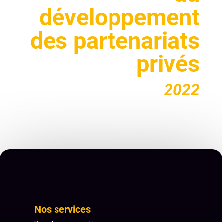
développement
des partenariats
privés
2022
Nos services