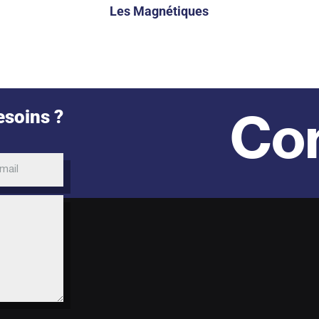
Les Magnétiques
Con
esoins ?